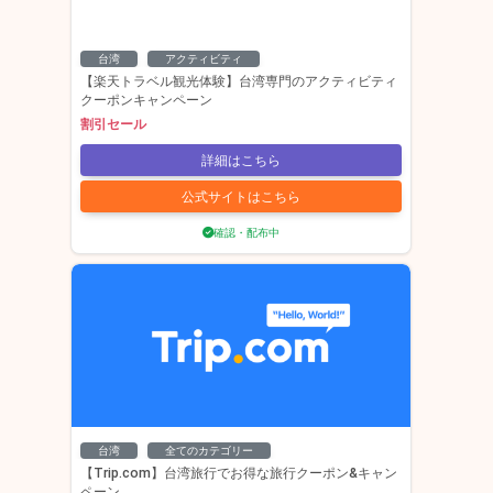
台湾
アクティビティ
【楽天トラベル観光体験】台湾専門のアクティビティ
クーポンキャンペーン
割引セール
詳細はこちら
公式サイトはこちら
確認・配布中
台湾
全てのカテゴリー
【Trip.com】台湾旅行でお得な旅行クーポン&キャン
ペーン