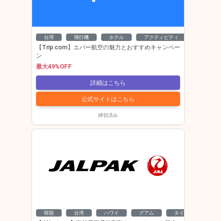
台湾
飛行機
ホテル
アクティビティ
【Trip.com】エバー航空の魅力とおすすめキャンペー
ン
最大49%OFF
詳細はこちら
公式サイトはこちら
締切済み
韓国
台湾
ハワイ
グアム
タイ
香港