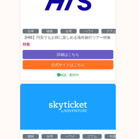
日本
韓国
台湾
ハワイ
グアム
中国
【HIS】円安でもお得に楽しめる海外旅行ツアー特集
特集
詳細はこちら
公式サイトはこちら
確認・配布中
韓国
台湾
ハワイ
グアム
中国
タイ