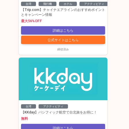
台湾
飛行機
ホテル
アクティビティ
【Trip.com】チャイナエアラインのおすすめポイント
とキャンペーン情報
最大56%OFF
詳細はこちら
公式サイトはこちら
締切済み
台湾
アクティビティ
【KKday】パシフィック航空で台北旅をお得に！
無料
詳細はこちら