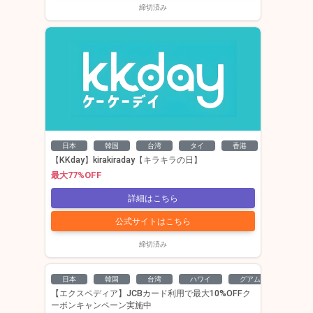
締切済み
日本
韓国
台湾
タイ
香港
ベトナム
【KKday】kirakiraday【キラキラの日】
最大77%OFF
詳細はこちら
公式サイトはこちら
締切済み
日本
韓国
台湾
ハワイ
グアム
タイ
【エクスペディア】JCBカード利用で最大10%OFFク
ーポンキャンペーン実施中