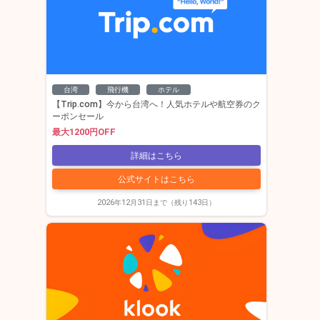
台湾
飛行機
ホテル
【Trip.com】今から台湾へ！人気ホテルや航空券のク
ーポンセール
最大1200円OFF
詳細はこちら
公式サイトはこちら
2026年12月31日まで（残り143日）