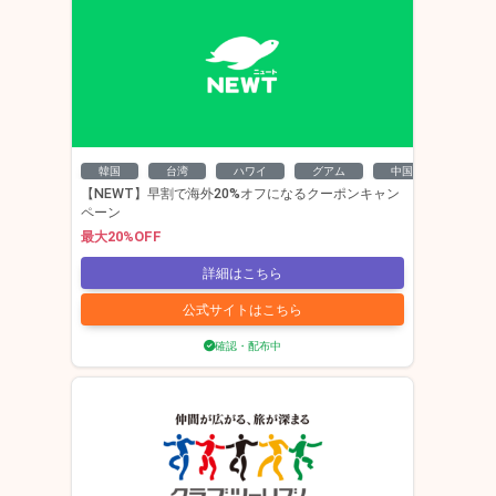
韓国
台湾
ハワイ
グアム
中国
タイ
【NEWT】早割で海外20%オフになるクーポンキャン
ペーン
最大20%OFF
詳細はこちら
公式サイトはこちら
確認・配布中