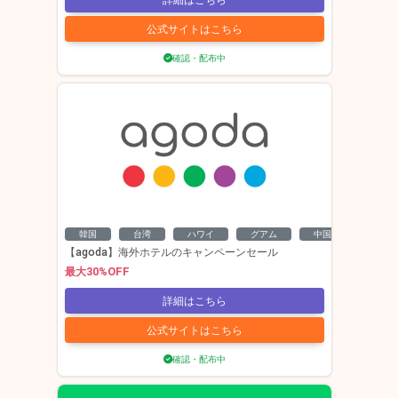
公式サイトはこちら
確認・配布中
韓国
台湾
ハワイ
グアム
中国
タイ
【agoda】海外ホテルのキャンペーンセール
最大30%OFF
詳細はこちら
公式サイトはこちら
確認・配布中