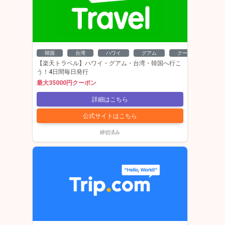
韓国
台湾
ハワイ
グアム
クーポン
【楽天トラベル】ハワイ・グアム・台湾・韓国へ行こ
う！4日間毎日発行
最大35000円クーポン
詳細はこちら
公式サイトはこちら
締切済み