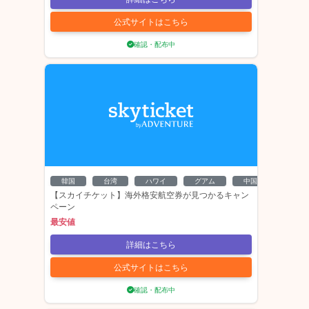
公式サイトはこちら
確認・配布中
韓国
台湾
ハワイ
グアム
中国
タイ
【スカイチケット】海外格安航空券が見つかるキャン
ペーン
最安値
詳細はこちら
公式サイトはこちら
確認・配布中