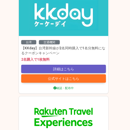
台湾
交通機関
【KKday】台湾新幹線が2名同時購入で1名分無料にな
るクーポンキャンペーン
2名購入で1枚無料
詳細はこちら
公式サイトはこちら
確認・配布中