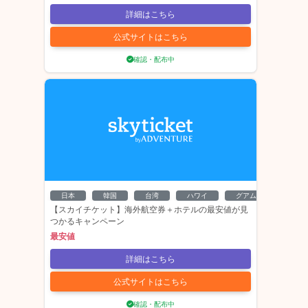
詳細はこちら
公式サイトはこちら
確認・配布中
日本
韓国
台湾
ハワイ
グアム
中国
【スカイチケット】海外航空券＋ホテルの最安値が見
つかるキャンペーン
最安値
詳細はこちら
公式サイトはこちら
確認・配布中