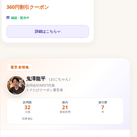
360円割引クーポン
確認・配布中
詳細はこちら
運営者情報
鬼澤龍平
（
おにちゃん
）
合同会社NEXT代表
トクたびクーポン運営者
訪問国
国内
旅行歴
32
21
7
カ国
都道府県
年
日本含む