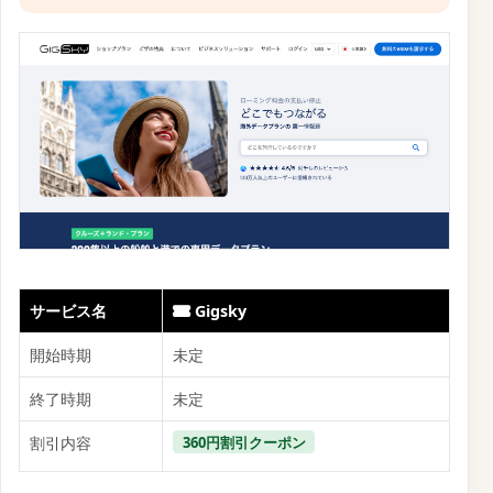
サービス名
Gigsky
開始時期
未定
終了時期
未定
360円割引クーポン
割引内容