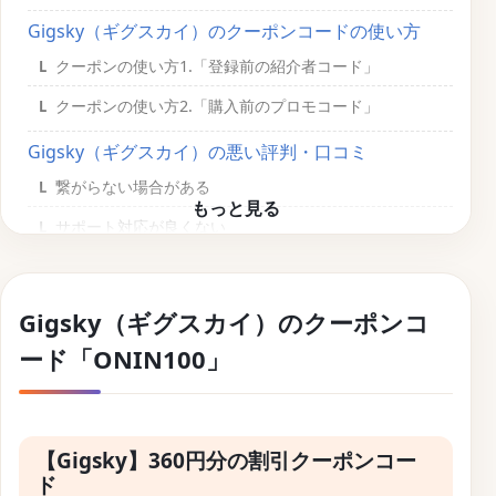
Gigsky（ギグスカイ）のクーポンコードの使い方
クーポンの使い方1.「登録前の紹介者コード」
クーポンの使い方2.「購入前のプロモコード」
Gigsky（ギグスカイ）の悪い評判・口コミ
繋がらない場合がある
サポート対応が良くない
商品によって高いことがある
Gigsky（ギグスカイ）の良い評判・口コミ
Gigsky（ギグスカイ）のクーポンコ
無料トライアルがある
ード「ONIN100」
使いやすい
対応国が多い
【Gigsky】360円分の割引クーポンコー
テザリングに対応してる
ド