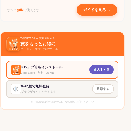
ガイドを見る →
すべて
無料
で使えます
TOKUTABI — 無料で始める
旅をもっとお得に
クーポン · 旅歴 · 旅のツール
iOSアプリをインストール
入手する
App Store · 無料 · 39MB
Web版で無料登録
登録する
ブラウザからすぐ使えます
※ Androidは非対応のため、Web版をご利用ください