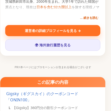
茨城県鉾田市出身、2000年生まれ。大学1年で訪れた韓国が
原点となり、現在は
日本を含む32カ国以上
を旅する現役ノマ
ドトラベラー。円安・物価高の時代に「1円でもお得な旅
… 続きを読む
を」という想いから、旅行クーポン比較サービス『
トクた
び
』を運営。一次情報にもとづく旅行コンテンツを発信中。
運営者の詳細プロフィールを見る →
SNS・運営メディア
🌍 海外旅行履歴を見る
▶
𝕏
📷
♪
PR※本ページにはプロモーションが含まれる場合がございます
この記事の内容
Gigsky（ギグスカイ）のクーポンコード
「ONIN100」
【Gigsky】360円分の割引クーポンコード