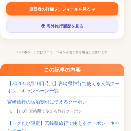
び
』を運営。一次情報にもとづく旅行コンテンツを発信中。
運営者の詳細プロフィールを見る →
SNS・運営メディア
🌍 海外旅行履歴を見る
▶
𝕏
📷
♪
PR※本ページにはプロモーションが含まれる場合がございます
この記事の内容
【2026年8月10日時点】宮崎県旅行で使える人気クー
ポン・キャンペーン一覧
宮崎旅行の宿泊割引に使えるクーポン
【JTB】宮崎県で使える旅行クーポン
【トクたび限定】宮崎県旅行で使えるクーポン・キャ
ンペーン