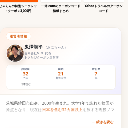
じゃらんの特別シークレッ
一休.comのクーポンコード
Yahooトラベルのクーポン
トクーポン3,000円
情報まとめ
コード
運営者情報
鬼澤龍平
（
おにちゃん
）
合同会社NEXT代表
トクたびクーポン運営者
訪問国
国内
旅行歴
32
21
7
カ国
都道府県
年
日本含む
茨城県鉾田市出身、2000年生まれ。大学1年で訪れた韓国が
原点となり、現在は
日本を含む32カ国以上
を旅する現役ノマ
ドトラベラー。円安・物価高の時代に「1円でもお得な旅
… 続きを読む
を」という想いから、旅行クーポン比較サービス『
トクた