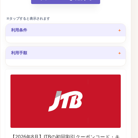
利用条件
JTBトラベルメンバー会員であること​
利用手順
予約・宿泊対象期間内であること​
適用除外日を含まない予約であること​
クーポンの利用枚数が上限に達していないこと
JTB公式サイトで対象の宿泊プランを検索​
予約手続き中に該当のクーポンコードとパスワードを入力​
申込内容確認画面で、希望するクーポン額の割引が適用されてい
ることを確認
【2026年8月】JTBの初回割引クーポンコード・キ