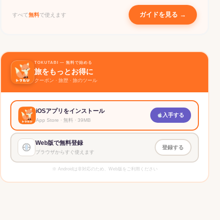
ガイドを見る →
すべて
無料
で使えます
TOKUTABI — 無料で始める
旅をもっとお得に
クーポン · 旅歴 · 旅のツール
iOSアプリをインストール
入手する
App Store · 無料 · 39MB
Web版で無料登録
登録する
ブラウザからすぐ使えます
※ Androidは非対応のため、Web版をご利用ください