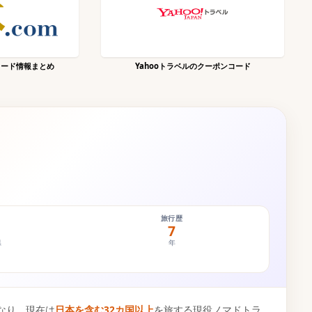
コード情報まとめ
Yahooトラベルのクーポンコード
旅行歴
7
県
年
なり、現在は
日本を含む32カ国以上
を旅する現役ノマドトラ