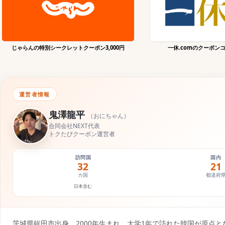
じゃらんの特別シークレットクーポン3,000円
一休.comのクーポン
運営者情報
鬼澤龍平
（
おにちゃん
）
合同会社NEXT代表
トクたびクーポン運営者
訪問国
国内
32
21
カ国
都道府
日本含む
茨城県鉾田市出身、2000年生まれ。大学1年で訪れた韓国が原点と