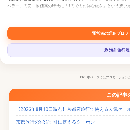
ベラー。円安・物価高の時代に「1円でもお得な旅を」という想い
報にもとづく旅行コンテンツを発信中。
SNS・運営メディア
運営者の詳細プロフ
▶
𝕏
📷
♪
🌍 海外旅行
PR※本ページにはプロモーション
この記事
【2026年8月10日時点】京都府旅行で使える人気ク
京都旅行の宿泊割引に使えるクーポン