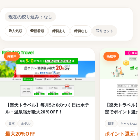
スーパーセールの開催月は3月、6月、9月、12月の年4回
スーパーセールのスタートは20時から
現在の絞り込み：なし
楽天トラベルの自分に合ったクーポンを見つける方法
人気順
新着順
締切あり
締切なし
リセット
【楽天トラベル】のお得な値引きクーポン祭！
お得な宿クーポンコードを見つける方法
掲載中
掲載中
お得な楽パック（宿＋交通）クーポンコードを見つける
方法
レンタカーで使えるお得なクーポンコードを見つける方
法
高速・夜行バスに使えるクーポンコードを見つける方法
【楽天トラベル】毎月5と0のつく日はホテ
【楽天トラベル】
楽天トラベルのキャンペーン・クーポン
ル・温泉宿が最大20％OFF！
定でポイント還元
【楽天トラベル】2026年夏休み&秋旅フェアキャンペー
ン
日本
ン
ホテル
日本
キャッシュバ
最大20%OFF
ポイント還元＋
【楽天トラベル】毎月5と0のつく日はホテル・温泉宿が