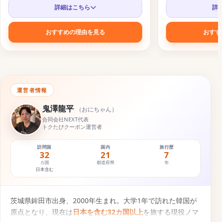
詳細はこちら
詳
おすすめの理由を見る
おすす
運営者情報
鬼澤龍平
（
おにちゃん
）
合同会社NEXT代表
トクたびクーポン運営者
訪問国
国内
旅行歴
32
21
7
カ国
都道府県
年
日本含む
茨城県鉾田市出身、2000年生まれ。大学1年で訪れた韓国が
原点となり、現在は
日本を含む32カ国以上
を旅する現役ノマ