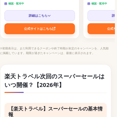
最大20％OFF！
確認・配布中
確認・配布中
【楽天トラベル】ボーナスプログラムキャンペーン
詳細はこちら
詳
【楽天トラベル】毎月開催の各サービスを初めて使う毎
に最大5,000ポイントゲットの利用キャンペーン
公式サイトはこちら
公式サ
【楽天トラベル】楽天モバイル契約者間限定でポイント
還元が2倍になるキャンペーン
※初期表示は、まだ利用できるクーポンや終了時期が未定のキャンペーンを、人気順
【楽天トラベル】毎月5と0のつく日に最高級宿が
に掲載しています。期限が過ぎたキャンペーンは、最後に表示されます。
20%OFFになるクーポンコードを配布中
楽天トラベルのセール開催時期はいつ？【過去キャン
楽天トラベル次回のスーパーセールは
ペーン傾向まとめ】
いつ開催？【2026年】
過去キャンペーンの開催履歴一覧
楽天トラベルのセールに関するよくある質問
まとめ
【楽天トラベル】スーパーセールの基本情
【関連】旅行で使えるクーポンコードまとめ
報