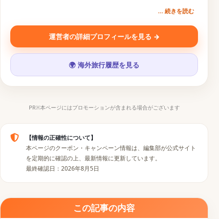
ドトラベラー。円安・物価高の時代に「1円でもお得な旅
… 続きを読む
を」という想いから、旅行クーポン比較サービス『
トクた
び
』を運営。一次情報にもとづく旅行コンテンツを発信中。
運営者の詳細プロフィールを見る →
SNS・運営メディア
🌍 海外旅行履歴を見る
▶
𝕏
📷
♪
PR※本ページにはプロモーションが含まれる場合がございます
【情報の正確性について】
本ページのクーポン・キャンペーン情報は、編集部が公式サイト
を定期的に確認の上、最新情報に更新しています。
最終確認日：2026年8月5日
この記事の内容