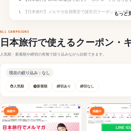
【日本旅行】メルマガ会員限定で誕生日クーポンコード配
【日本旅行】Tripa会員限定の3%割引キャンペーン
ALL CAMPAIGNS
【日本旅行】アプリからの予約で1%割引キャンペーン
日本旅行で使えるクーポン・
【日本旅行】モニター割引キャンペーンツアー
人気順・新着順や締切の有無で絞り込みながら比較できます。
【締切済】日本旅行で過去に実施していたクーポンコ
現在の絞り込み：なし
【日本旅行】宿泊プランがお得になる割引クーポンキャンペ
【日本旅行】北陸（福井・石川・富山）キャンペーン
人気順
新着順
締切あり
締切なし
【日本旅行】佐賀県で使えるさが旅キャンペーン
【関連】旅行で使えるクーポンコードまとめ
掲載中
掲載中
ホテル予約サイトに使えるお得な旅行クーポンコード