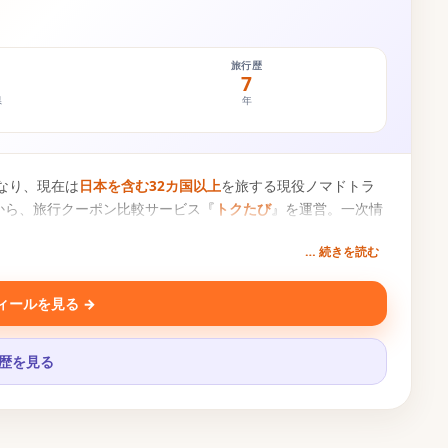
旅行歴
7
県
年
なり、現在は
日本を含む32カ国以上
を旅する現役ノマドトラ
から、旅行クーポン比較サービス『
トクたび
』を運営。一次情
… 続きを読む
ィールを見る →
履歴を見る