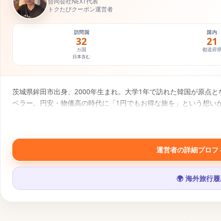
合同会社NEXT代表
トクたびクーポン運営者
訪問国
国内
32
21
カ国
都道府
日本含む
茨城県鉾田市出身、2000年生まれ。大学1年で訪れた韓国が原点と
ベラー。円安・物価高の時代に「1円でもお得な旅を」という想い
報にもとづく旅行コンテンツを発信中。
SNS・運営メディア
運営者の詳細プロフ
▶
𝕏
📷
♪
🌍 海外旅行