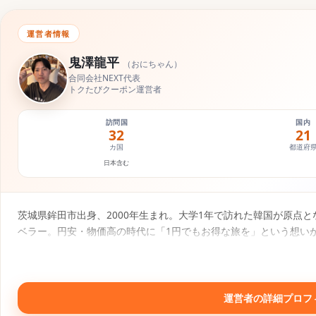
運営者情報
鬼澤龍平
（
おにちゃん
）
合同会社NEXT代表
トクたびクーポン運営者
訪問国
国内
32
21
カ国
都道府
日本含む
茨城県鉾田市出身、2000年生まれ。大学1年で訪れた韓国が原点と
ベラー。円安・物価高の時代に「1円でもお得な旅を」という想い
報にもとづく旅行コンテンツを発信中。
SNS・運営メディア
運営者の詳細プロフ
▶
𝕏
📷
♪