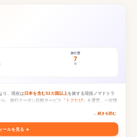
旅行歴
7
県
年
なり、現在は
日本を含む32カ国以上
を旅する現役ノマドトラ
から、旅行クーポン比較サービス『
トクたび
』を運営。一次情
… 続きを読む
ィールを見る →