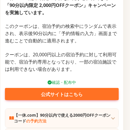
一休.comの「スペシャルセール」は、人気ホテル・旅
館が通常より最大20％お得になる期間限定企画です。
開催は2025年9月1日10:00〜9月20日23:59までです。
秋〜冬旅向けの特価プランに加え、36時間限定のタイ
ムセールを複数回実施し、さらに高い割引率を狙うこ
とができます。
毎月1・9・19日には対象宿のポイント10倍以上の特典
も用意されており、予約タイミングでお得度が変動し
ている点に注意が必要です。
連休や年末年始など一部宿泊日は対象外のため、各プ
ランの詳細条件を必ず確認しましょう。
※掲載施設は随時更新され、在庫により価格や割引は
変わります。