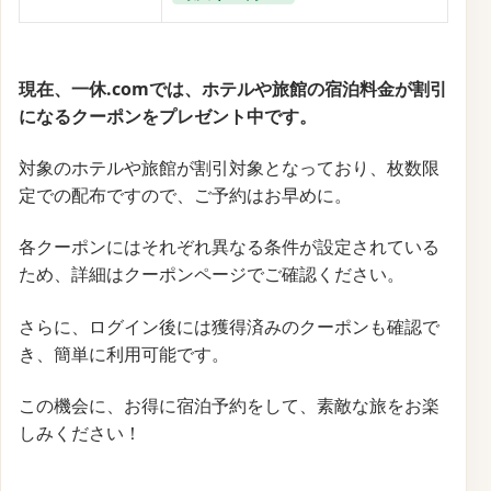
や旅館の宿泊プランを予約することが可能です。
例えば、過去のセールでは、下田蓮台寺温泉の清流荘
（静岡県／伊豆・蓮台寺温泉）などの施設が対象とな
りました。
キャンペーン内容
対象施設
：全国の高級ホテルや旅館がセール対
象となります。
割引率
：施設やプランによって異なりますが、
通常料金よりもお得な価格で提供されます。
予約受付期間
：タイムセールは定期的に開催さ
れ、各回の予約受付期間が設定されています。
例えば、過去のセールでは11月21日（木）正午
から12月10日（火）正午までの期間で実施され
ました。