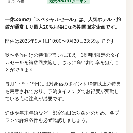
サービス名
一休.com
開始時期
未定
終了時期
未定
割引内容
セール
一休.comが実施する「ウルトラ7daysキャンペーン」
は、人気のホテルや旅館の全プランを7日間限定でお
得に予約できる特別企画です。
各施設が設定する7日間の期間中、通常料金よりも割
引された価格で宿泊プランを提供しています。
このキャンペーンは、普段よりもリーズナブルに高品
質な宿泊体験を楽しむ絶好のチャンスです。
確認・配布中