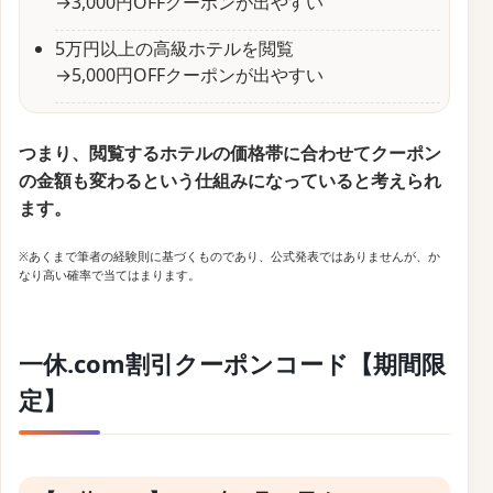
割引内容
特別料金で予約可能
一休.comの早割特集では、早期予約ならではの特別料
金やアップグレード、さらにはポイント還元がついた
お得なプランを豊富にご用意しています。
【一休限定】の早期特典付きプランでは、高級ホテル
や旅館の宿泊が通常よりもお得に楽しめるため、旅行
の予定が決まったら早めの予約がおすすめです。
人気施設はすぐに埋まってしまうこともあるため、ぜ
ひお早めにご確認を。
このキャンペーンチャンスを活かして、贅沢な宿泊体
験をお得に楽しんでください！
確認・配布中