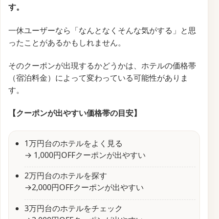
【一休.com】早割キャンペーンセール
サービス名
一休.com
開始時期
未定
終了時期
未定