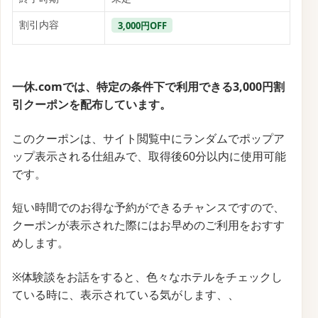
一休.comが現在実施中の「2025年12月20日までの
20％以上お得なスペシャルセール」は、全国のホテ
ル・旅館を中心に、通常価格より大幅に割引された宿
泊プランを提供する期間限定の大型キャンペーンで
す。
対象施設は高級ホテルから温泉旅館、リゾートまで多
岐にわたり、朝食付き・素泊まり・温泉付きといった
多様な条件で、普段は高級宿泊施設として敷居の高い
宿も割引対象となるのが特徴です。
タイミングによっては、さらにクーポンやポイント倍
増の特典がつくこともあり、実質的な割引率はさらに
大きくなる可能性があります。
また、年末年始を控えたこの時期は、人気の宿泊施設
で空室が少なくなる前に予約できるチャンスでもあ
り、「お得 × 確保」の両立が叶うお得な機会と言えま