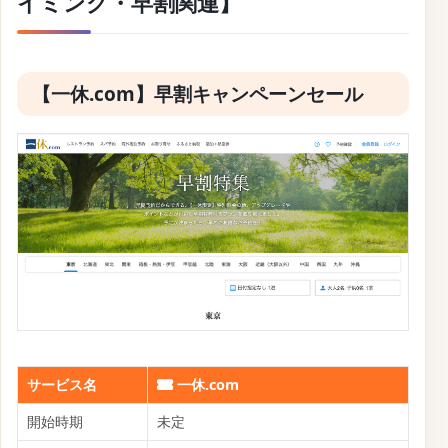
一休.comのクーポンコード【ポイン
ト特典】
【一休.com】毎月1日と9日に人気宿を予
約するだけでポイント10倍キャンペーン
ホーム
しおり
割り勘