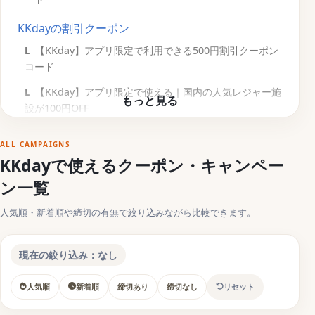
KKdayの割引クーポン
【KKday】アプリ限定で利用できる500円割引クーポン
コード
【KKday】アプリ限定で使える｜国内の人気レジャー施
設が100円OFF
【KKday】Blog限定クーポン！国内と海外のツアー商品
ALL CAMPAIGNS
が最大1,500円OFF
KKdayで使えるクーポン・キャンペー
【期間限定】KKdayの割引クーポン
ン一覧
【KKday】ゴールデンウィークセール最大50%OFFクー
人気順・新着順や締切の有無で絞り込みながら比較できます。
ポン配布中
【KKday】毎週月曜日に更新されるキャンペーンセール
現在の絞り込み：なし
【国別】KKdayの割引クーポン
人気順
新着順
締切あり
締切なし
リセット
【KKday】台湾新幹線が2名同時購入で1名分無料になる
クーポンキャンペーン