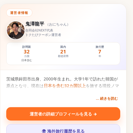
運営者情報
鬼澤龍平
（
おにちゃん
）
合同会社NEXT代表
トクたびクーポン運営者
訪問国
国内
旅行歴
32
21
7
カ国
都道府県
年
日本含む
茨城県鉾田市出身、2000年生まれ。大学1年で訪れた韓国が
原点となり、現在は
日本を含む32カ国以上
を旅する現役ノマ
ドトラベラー。円安・物価高の時代に「1円でもお得な旅
… 続きを読む
を」という想いから、旅行クーポン比較サービス『
トクた
び
』を運営。一次情報にもとづく旅行コンテンツを発信中。
運営者の詳細プロフィールを見る →
SNS・運営メディア
🌍 海外旅行履歴を見る
▶
𝕏
📷
♪