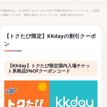
アクティビティ予約に使えるお得な旅行クーポンコード
パッケージツアーとホテル予約サイトに使えるお得な旅
※初期表示は、まだ利用できるクーポンや終了時期が未定のキャンペーンを、人気順
行クーポンコード
に掲載しています。期限が過ぎたキャンペーンは、最後に表示されます。
航空券予約に使えるお得な旅行クーポンコード
【トクたび限定】KKdayの割引クーポ
ン
【KKday】トクたび限定国内入場チケッ
ト系商品5%OFクーポンコード