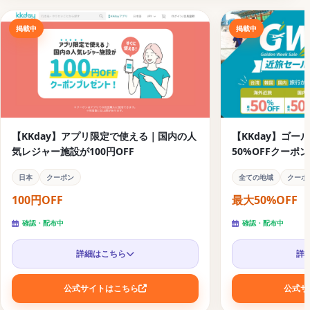
【KKday】GoGo!Hawaii コスパ最強！ハワイ旅
掲載中
掲載中
【KKday】数量限定でマカオ旅行に使えるクーポン配布
中
【KKday】海外旅行初心者応援の青春バンコクのクーポ
ンキャンペーン
KKdayのクーポンはいつ配布される？【セール時期と
【KKday】アプリ限定で使える｜国内の人
【KKday】ゴ
過去キャンペーン傾向まとめ】
気レジャー施設が100円OFF
50%OFFクーポ
KKdayクーポンの配布パターン（当サイト掲載実績ベー
日本
クーポン
全ての地域
クーポ
ス）
100円OFF
最大50%OFF
今すぐ使えるKKdayの定期クーポンは？
確認・配布中
確認・配布中
過去キャンペーンの開催履歴一覧
詳細はこちら
詳
【関連】旅行で使えるクーポンコードまとめ
ホテル予約サイトに使えるお得な旅行クーポンコード
公式サイトはこちら
公式サ