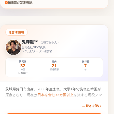
編集部が定期確認
運営者情報
鬼澤龍平
（
おにちゃん
）
合同会社NEXT代表
トクたびクーポン運営者
訪問国
国内
旅行歴
32
21
7
カ国
都道府県
年
日本含む
茨城県鉾田市出身、2000年生まれ。大学1年で訪れた韓国が
原点となり、現在は
日本を含む32カ国以上
を旅する現役ノマ
ドトラベラー。円安・物価高の時代に「1円でもお得な旅
… 続きを読む
を」という想いから、旅行クーポン比較サービス『
トクた
び
』を運営。一次情報にもとづく旅行コンテンツを発信中。