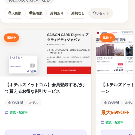
ポンキャンペーン
人気順
新着順
締切あり
締切なし
リセット
【ホテルズドットコム】エポスカード会員専用の割引ク
ーポンキャンペーン
Hotels.com（ホテルズドットコム）のクーポンコー
掲載中
掲載中
ド・キャンペーン
【ホテルズドットコム】対象宿泊施設が25%以上オフに
なる新春セールを開催中
【ホテルズドットコム】会員登録するだけで貰えるお得
な割引サービス
【ホテルズドットコム】会員登録するだけ
【ホテルズドット
【ホテルズドットコム】直前割引キャンペーン
で貰えるお得な割引サービス
ーン
【ホテルズドットコム】秋旅キャンペーンセール開催中
全ての地域
ホテル
全ての地域
ホテル
Hotels.com（ホテルズドットコム）のクーポンコー
最大66%OFF
確認・配布中
ド・キャンペーンが使えない場合
確認・配布中
【関連】旅行で使えるクーポンコードまとめ