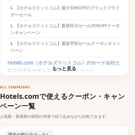
【ホテルズドットコム】最大50%OFFのブラックフライ
デーセール
【ホテルズドットコム】夏旅特大セール25%OFFクーポ
ンキャンペーン
【ホテルズドットコム】夏旅早割セールクーポンキャン
ペーン
Hotels.com（ホテルズドットコム）のカード会社と
のコラボクーポンコード・キャンペーン
【ホテルズドットコム】アメックス会員限定の割引クー
ポンキャンペーン
ALL CAMPAIGNS
Hotels.comで使えるクーポン・キャン
【ホテルズドットコム】JCBカードでお得になるクーポン
ペーン一覧
キャンペーン
【ホテルズドットコム】Mastercard会員限定の特別クー
人気順・新着順や締切の有無で絞り込みながら比較できます。
ポンキャンペーン
【ホテルズドットコム】VISAカード会員特典の割引クー
現在の絞り込み：なし