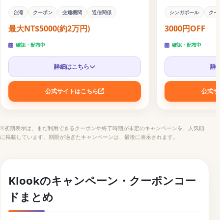
【Klook】香港旅行で使えるクーポンキャンペーン
台湾
クーポン
交通機関
通信関係
シンガポール
クー
【Klook】人気日本語ガイドツアーのセールキャンペー
最大NT$5000(約2万円)
3000円OFF
ン
確認・配布中
確認・配布中
【Klook】USディズニーリゾート購入者全員位パスポー
トケース(非売品)をプレゼント
詳細はこちら
詳
【締切済み】Klookのキャンペーン・クーポンコード
情報
公式サイトはこちら
公式サ
【Klook】猛暑日・酷暑日の激アツセール
【Klook】クーポンハンティングで最大50%OFF
※初期表示は、まだ利用できるクーポンや終了時期が未定のキャンペーンを、人気順
に掲載しています。期限が過ぎたキャンペーンは、最後に表示されます。
【Klook】サマートラベルキャンペーン
【Klook】海外旅行全力応援キャンペーン｜ZIPAIRコラ
ボ
Klookのキャンペーン・クーポンコー
【Klook】で行こう！アメリカのディズニーリゾート
ドまとめ
【Klook】雨ならぜんぶ半額！連日雨で最大90%