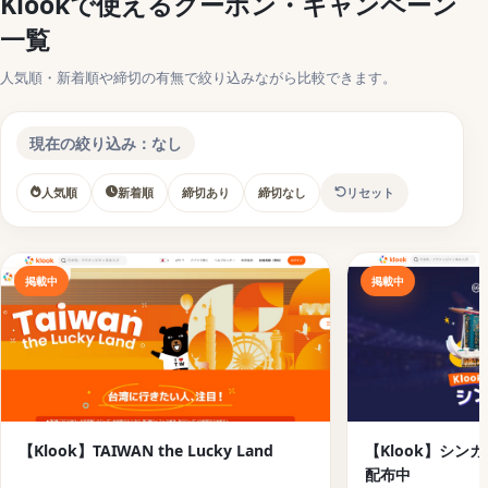
Klookで使えるクーポン・キャンペーン
【期間限定】Klookのキャンペーン・クーポンコード
一覧
情報
【Klook】年末トラベルジャンボで最大50%OFFのクーポ
人気順・新着順や締切の有無で絞り込みながら比較できます。
ンコード
【Klook】海外旅行！スマホの準備はKlook eSIMで 期間
現在の絞り込み：なし
限定！100円eSIM
人気順
新着順
締切あり
締切なし
リセット
【Klook】貸切空港送迎・タクシーのクーポン配布キャ
ンペーン
【国別】Klookのキャンペーン・クーポンコード情報
掲載中
掲載中
【Klook】シンガポール期間限定クーポン配布中
【Klook】台湾旅行がお得になるクーポンコード発行中
【Klook】TAIWAN the Lucky Land
【Klook】「旅先で何しよう？」は、クルックにおまか
【Klook】TAIWAN the Lucky Land
せ！韓国旅行
【Klook】シン
配布中