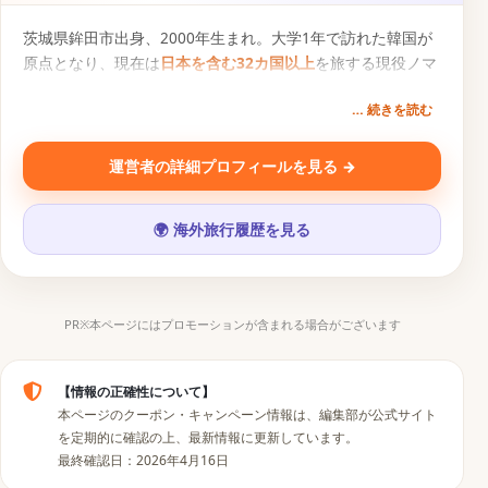
茨城県鉾田市出身、2000年生まれ。大学1年で訪れた韓国が
原点となり、現在は
日本を含む32カ国以上
を旅する現役ノマ
ドトラベラー。円安・物価高の時代に「1円でもお得な旅
… 続きを読む
を」という想いから、旅行クーポン比較サービス『
トクた
び
』を運営。一次情報にもとづく旅行コンテンツを発信中。
運営者の詳細プロフィールを見る →
SNS・運営メディア
🌍 海外旅行履歴を見る
▶
𝕏
📷
♪
PR※本ページにはプロモーションが含まれる場合がございます
【情報の正確性について】
本ページのクーポン・キャンペーン情報は、編集部が公式サイト
を定期的に確認の上、最新情報に更新しています。
最終確認日：2026年4月16日