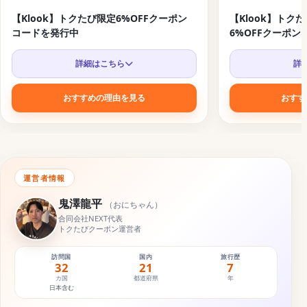
【Klook】トクたび限定6%OFFクーポン
【Klook】トク
コードを発行中
6%OFFクーポンコ
詳細はこちら
詳
おすすめの理由を見る
おすす
運営者情報
鬼澤龍平
（
おにちゃん
）
合同会社NEXT代表
トクたびクーポン運営者
訪問国
国内
旅行歴
32
21
7
カ国
都道府県
年
日本含む