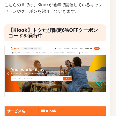
まとめ
こちらの章では、Klookが通年で開催しているキャン
ペーンやクーポンを紹介していきます。
【関連】旅行で使えるクーポンコードまとめ
ホテル予約サイトに使えるお得な旅行クーポンコード
【Klook】トクたび限定6%OFFクーポン
アクティビティ予約に使えるお得な旅行クーポンコード
コードを発行中
パッケージツアーとホテル予約サイトに使えるお得な旅
行クーポンコード
航空券予約に使えるお得な旅行クーポンコード
サービス名
Klook