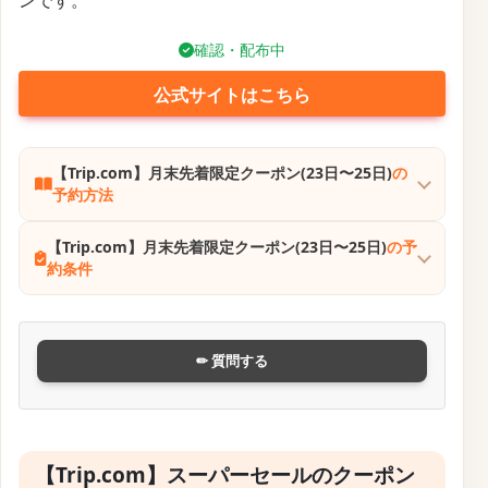
定されており、滞在費も大幅に軽減できます。
航空券・ホテルに加え、韓国の鉄道予約では10%オフ
クーポン、現地アクティビティでは最大50%割引、
eSIMや空港送迎にも対応した割引クーポンが配布され
ています。
これらはすべて、水曜0:00〜金曜23:59の限定期間中に
有効で、先着・在庫限定のタイミング勝負です。旅行
のフライトから宿・現地移動・体験までセットでお得
に手配できる、充実の週末韓国旅行プランです。
締切済み
公式サイトはこちら
【Trip.com】韓国旅行のスーパーワールドウィーク
最大50%オフキャンペーン
の予約方法