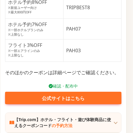
学生割引
Trip.comは、学生向けに特別に設定された航空券の販
売を開始しました。
大学・大学院・専門学校など在籍中の学生が対象で、
有効な学生証または国際学生証（ISIC）の提示によ
り、最大30％オフの割引運賃が適用されます。
さらに、航空会社によっては長期利用可能な運賃、変
更・キャンセル無料、無料手荷物の追加などの学生特
典が付帯されています。
日本発便ではカタール航空やエティハド航空が対象に
含まれ、Trip.comの検索結果で「学生専用運賃」の絞
り込み表示が可能です。
キャンペーンは定期的に更新され、週単位で利用でき