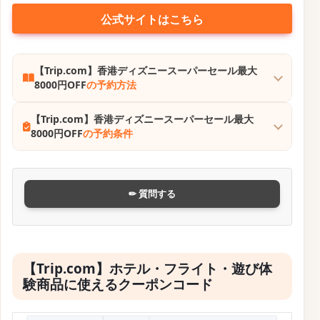
す。
キャンペーンでは、初めてアプリからホテル予約する
ユーザー向けの800円オフ、航空券ではユナイテッド
航空グアム便2,000円オフなど、サービスに応じた割引
コードが設定されています。
海外eSIMやテーマパーク入場、韓国や中国の鉄道予約
などにも使えるクーポンもあり、週末旅行や急な出張
をお得にサポートする内容となっています。
毎週曜ごとにクーポン内容は変わるため、定期的にチ
ェックすることで掘り出し物を見つけやすくなりま
す。
ホテルがお得になる内容が多いですが、中には日本や
韓国、台湾、中国、タイなどで使えるクーポンを発行
していたりするので、直近でご旅行される方はぜひこ