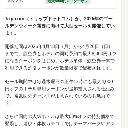
サービス名
Trip.com
開始時期
未定
終了時期
未定
割引内容
最大5,000円OFF
Trip.comが実施する「月末先着限定クーポン」は、毎
月25日前後に開催される人気セール「Super Flight