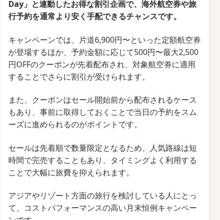
サービス名
Trip.com
開始時期
2025年7月28日
終了時期
2025年8月3日
割引内容
最大50%オフ
Trip.comでは、毎週開催される「スーパーワールドウ
ィーク」において、韓国旅行をお得に楽しむ特別セー
ルが行われています。
ソウルや釜山などアジアの人気都市向けに、片道6,900
円～の定額航空券を提供しています。
さらに、ホテル予約では一部施設が最大70%オフに設