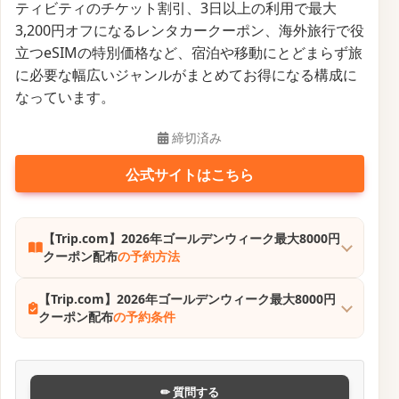
Day」と連動したお得な割引企画で、海外航空券や旅
行予約を通常より安く手配できるチャンスです。
キャンペーンでは、片道6,900円〜といった定額航空券
が登場するほか、予約金額に応じて500円〜最大2,500
円OFFのクーポンが先着配布され、対象航空券に適用
することでさらに割引が受けられます。
また、クーポンはセール開始前から配布されるケース
もあり、事前に取得しておくことで当日の予約をスム
ーズに進められるのがポイントです。
セールは先着順で数量限定となるため、人気路線は短
時間で完売することもあり、タイミングよく利用する
ことで大幅に旅費を抑えられます。
アジアやリゾート方面の旅行を検討している人にとっ
て、コストパフォーマンスの高い月末恒例キャンペー