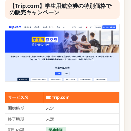
サービス名
Trip.com
開始時期
2026年4月13日
終了時期
2026年4月26日
割引内容
最大31%OFF
Trip.comでは現在、大韓航空を利用した日本発韓国行
きの航空券を対象にしたお得なクーポンセールを開催
中です。
新たに神戸⇔ソウル線をはじめ、全国14都市15空港
の日本発着便が一括で対象になり、4月18日の神戸就
航に伴い利便性もアップしています。
特別割引運賃は片道・往復ともに最大70％近い割引が
適用され、2015年世界最高評価を受けるエアラインな