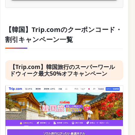
サービス名
Trip.com
開始時期
2026年4月13日
終了時期
2026年4月26日
割引内容
割引キャンペーン
Trip.comでは、ジンエアーとの提携により、日本から
韓国への旅行をお得に楽しめるキャンペーンを実施中
です。
日本の主要10都市からソウルや釜山への直行便を含む
16路線が毎日運航されており、仁川空港では第2ター