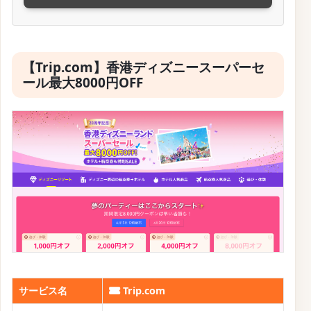
ンです。
確認・配布中
公式サイトはこちら
【Trip.com】月末先着限定クーポン(23日〜25日)
の
予約方法
【Trip.com】月末先着限定クーポン(23日〜25日)
の予
約条件
✏ 質問する
【Trip.com】スーパーセールのクーポン