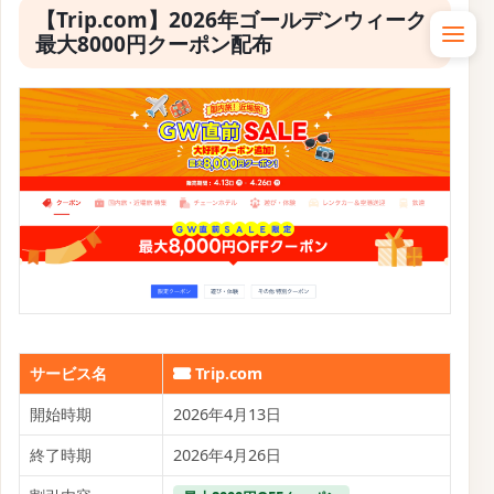
【Trip.com】ホテル・フライト・遊び体験商品に使え
るクーポンコード
の予約条件
✏ 質問する
【世界共通】Trip.comのクーポンコー
ド・割引キャンペーン一覧
【Trip.com】月末先着限定クーポン(23
日〜25日)