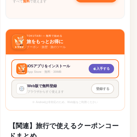
すべて
無料
で使えます
📡 通信系（WiFi・eSIM）
詳細 →
グローバルWiFi
1,000円OFF＋受渡手数料無料
TOKUTABI — 無料で始める
旅をもっとお得に
詳細 →
Holafly
クーポン · 旅歴 · 旅のツール
通信量無制限eSIMが5%OFF
詳細 →
iOSアプリをインストール
Airalo
入手する
App Store · 無料 · 39MB
eSIMが15%OFF
Web版で無料登録
登録する
ブラウザからすぐ使えます
※ Androidは非対応のため、Web版をご利用ください
【関連】旅行で使えるクーポンコー
ドまとめ