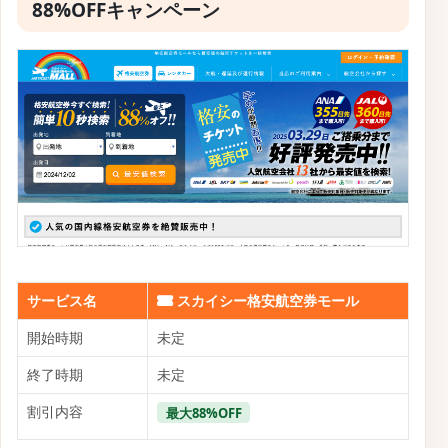
88%OFFキャンペーン
サービス名
スカイシー格安航空券モール
開始時期
未定
終了時期
未定
割引内容
最大88%OFF