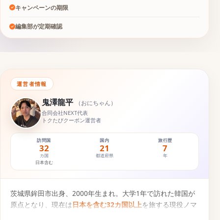
キャンペーンの期限
編集部が定期確認
運営者情報
鬼澤龍平
（
おにちゃん
）
合同会社NEXT代表
トクたびクーポン運営者
訪問国
国内
旅行歴
32
21
7
カ国
都道府県
年
日本含む
茨城県鉾田市出身、2000年生まれ。大学1年で訪れた韓国が
原点となり、現在は
日本を含む32カ国以上
を旅する現役ノマ
ドトラベラー。円安・物価高の時代に「1円でもお得な旅