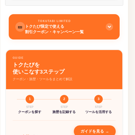
TOKUTABI LIMITED
トクたび限定で使える
🎫
割引クーポン・キャンペーン一覧
🏨 ホテル予約
詳細 →
GUIDE
NEWT
トクたびを
初回利用時に使える8%OFFクーポンあり
使いこなす3ステップ
クーポン・旅歴・ツールをまとめて解説
🎡 アクティビティ予約
Klook
詳細 →
新規6%OFF、2回目以降3%OFF（最大3
1
2
3
回）
STEP
STEP
STEP
クーポンを探す
旅歴を記録する
ツールを活用する
KKday
詳細 →
国内入場券5%OFF・ツアー
5%OFF（5,000円〜）
ガイドを見る →