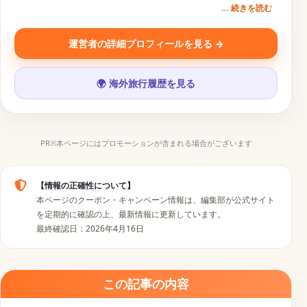
… 続きを読む
を」という想いから、旅行クーポン比較サービス『
トクた
び
』を運営。一次情報にもとづく旅行コンテンツを発信中。
運営者の詳細プロフィールを見る →
SNS・運営メディア
🌍 海外旅行履歴を見る
▶
𝕏
📷
♪
PR※本ページにはプロモーションが含まれる場合がございます
【情報の正確性について】
本ページのクーポン・キャンペーン情報は、編集部が公式サイト
を定期的に確認の上、最新情報に更新しています。
最終確認日：2026年4月16日
この記事の内容