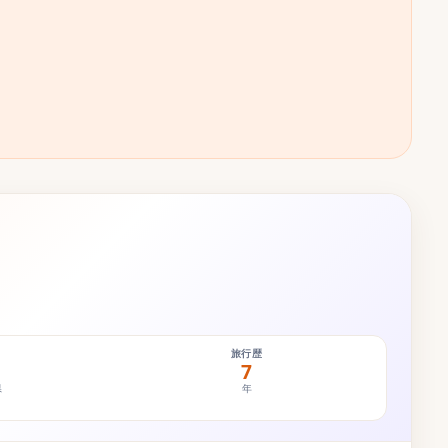
旅行歴
7
県
年