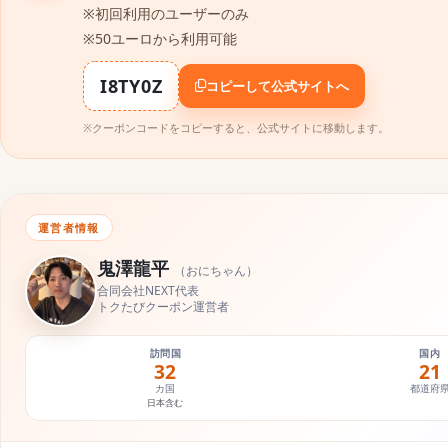
※初回利用のユーザーのみ
※50ユーロから利用可能
I8TY0Z
コピーして公式サイトへ
※クーポンコードをコピーすると、公式サイトに移動します。
運営者情報
鬼澤龍平
（
おにちゃん
）
合同会社NEXT代表
トクたびクーポン運営者
訪問国
国内
32
21
カ国
都道府
日本含む