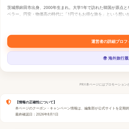
茨城県鉾田市出身、2000年生まれ。大学1年で訪れた韓国が原点と
ベラー。円安・物価高の時代に「1円でもお得な旅を」という想い
報にもとづく旅行コンテンツを発信中。
SNS・運営メディア
運営者の詳細プロフ
▶
𝕏
📷
♪
🌍 海外旅行
PR※本ページにはプロモーション
【情報の正確性について】
本ページのクーポン・キャンペーン情報は、編集部が公式サイトを定期
最終確認日：2026年8月1日