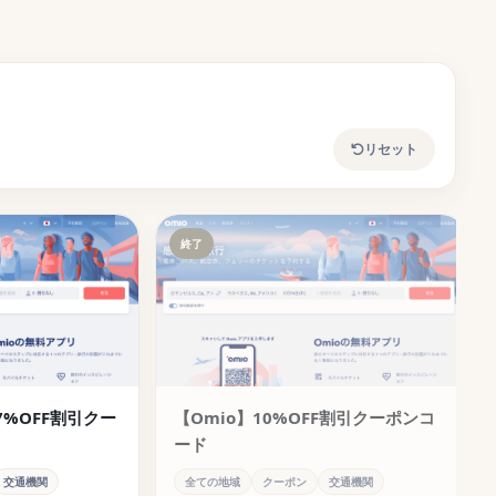
リセット
ーン情報
終了
ーン
ペーン
7%OFF割引クー
【Omio】10%OFF割引クーポンコ
ード
交通機関
全ての地域
クーポン
交通機関