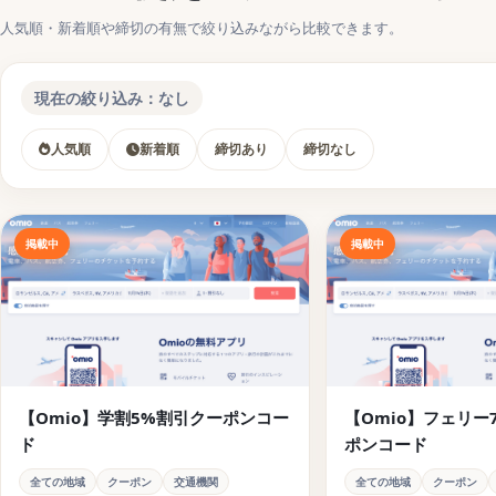
初回割引クーポンコード・友達紹介キャンペーンの概要
人気順・新着順や締切の有無で絞り込みながら比較できます。
Omioの割引クーポン・友達紹介キャンペーンの使い方
現在の絞り込み：なし
Omioの割引クーポンが使えない場合の対処法
人気順
新着順
締切あり
締切なし
【締切済み】Omioの割引クーポンコード・キャンペ
【omio】2025年9月30日まで使える割引クーポンコード
【Omio】10%OFF割引クーポンコード
掲載中
掲載中
【omio】2025年3月17日まで12%割引クーポンキャンペ
【omio】2025年2月2日まで5ユーロ割引クーポンキャン
【関連】旅行で使えるクーポンコードまとめ
【Omio】学割5%割引クーポンコー
【Omio】フェリー
ホテル予約サイトに使えるお得な旅行クーポンコード
ド
ポンコード
アクティビティ予約に使えるお得な旅行クーポンコード
全ての地域
クーポン
交通機関
全ての地域
クーポン