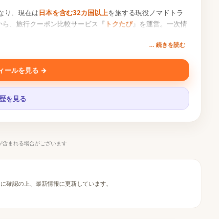
なり、現在は
日本を含む32カ国以上
を旅する現役ノマドトラ
から、旅行クーポン比較サービス『
トクたび
』を運営。一次情
… 続きを読む
ィールを見る →
履歴を見る
が含まれる場合がございます
的に確認の上、最新情報に更新しています。