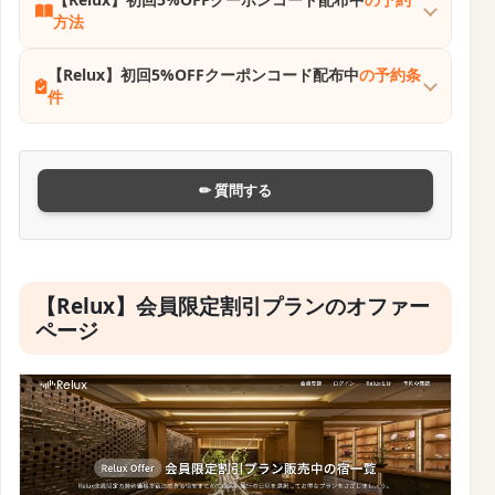
方法
【Relux】初回5%OFFクーポンコード配布中
の予約条
件
✏ 質問する
【Relux】会員限定割引プランのオファー
ページ