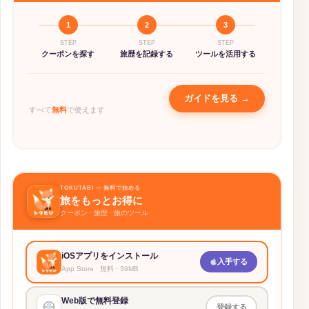
Klook
詳細 →
新規6%OFF、2回目以降3%OFF（最大3
1
2
3
回）
STEP
STEP
STEP
クーポンを探す
旅歴を記録する
ツールを活用する
KKday
詳細 →
国内入場券5%OFF・ツアー
5%OFF（5,000円〜）
ガイドを見る →
すべて
無料
で使えます
📡 通信系（WiFi・eSIM）
詳細 →
グローバルWiFi
1,000円OFF＋受渡手数料無料
TOKUTABI — 無料で始める
旅をもっとお得に
詳細 →
Holafly
クーポン · 旅歴 · 旅のツール
通信量無制限eSIMが5%OFF
詳細 →
iOSアプリをインストール
Airalo
入手する
App Store · 無料 · 39MB
eSIMが15%OFF
Web版で無料登録
登録する