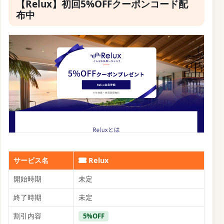
【Relux】初回5%OFFクーポンコード配
布中
サービス名
Relux
開始時期
未定
終了時期
未定
割引内容
5%OFF