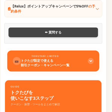
【Relux】ポイントアップキャンペーンで5%OFF
の予
約条件
✏ 質問する
TOKUTABI LIMITED
トクたび限定で使える
🎫
割引クーポン・キャンペーン一覧
🏨 ホテル予約
詳細 →
GUIDE
NEWT
トクたびを
初回利用時に使える8%OFFクーポンあり
使いこなす3ステップ
クーポン・旅歴・ツールをまとめて解説
🎡 アクティビティ予約