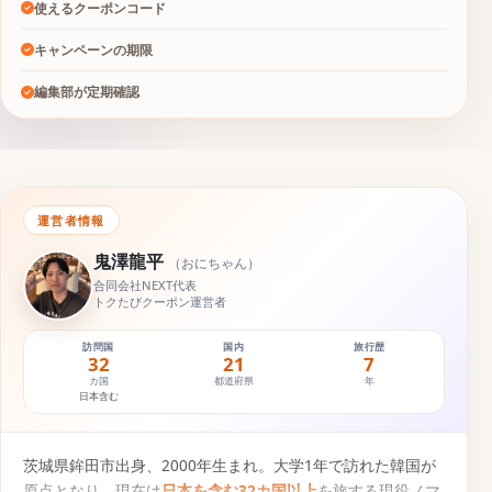
使えるクーポンコード
キャンペーンの期限
編集部が定期確認
運営者情報
鬼澤龍平
（
おにちゃん
）
合同会社NEXT代表
トクたびクーポン運営者
訪問国
国内
旅行歴
32
21
7
カ国
都道府県
年
日本含む
茨城県鉾田市出身、2000年生まれ。大学1年で訪れた韓国が
原点となり、現在は
日本を含む32カ国以上
を旅する現役ノマ