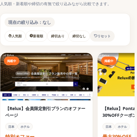
人気順・新着順や締切の有無で絞り込みながら比較できます。
【締切済】Relux（リラックス）が過去に実施してい
たクーポンコード・キャンペーンまとめ
現在の絞り込み：なし
【Relux】ポイントアップキャンペーンで5%OFF
人気順
新着順
締切あり
締切なし
リセット
【関連】旅行で使えるクーポンコードまとめ
ホテル予約サイトに使えるお得な旅行クーポンコード
掲載中
掲載中
アクティビティ予約に使えるお得な旅行クーポンコード
パッケージツアーとホテル予約サイトに使えるお得な旅
行クーポンコード
航空券予約に使えるお得な旅行クーポンコード
【Relux】会員限定割引プランのオファー
【Relux】Po
ページ
30%OFFクーポ
日本
ホテル
日本
ホテル
特別オファー
最大30%OFF