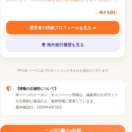
ドトラベラー。円安・物価高の時代に「1円でもお得な旅
… 続きを読む
を」という想いから、旅行クーポン比較サービス『
トクた
び
』を運営。一次情報にもとづく旅行コンテンツを発信中。
運営者の詳細プロフィールを見る →
SNS・運営メディア
🌍 海外旅行履歴を見る
▶
𝕏
📷
♪
PR※本ページにはプロモーションが含まれる場合がございます
【情報の正確性について】
本ページのクーポン・キャンペーン情報は、編集部が公式サイト
を定期的に確認の上、最新情報に更新しています。
最終確認日：2026年4月16日
この記事の内容