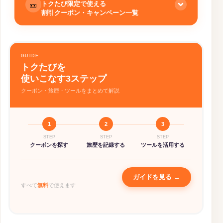
トクたび限定で使える
🎫
割引クーポン・キャンペーン一覧
🏨 ホテル予約
詳細 →
GUIDE
NEWT
トクたびを
初回利用時に使える8%OFFクーポンあり
使いこなす3ステップ
クーポン・旅歴・ツールをまとめて解説
🎡 アクティビティ予約
Klook
詳細 →
新規6%OFF、2回目以降3%OFF（最大3
1
2
3
回）
STEP
STEP
STEP
クーポンを探す
旅歴を記録する
ツールを活用する
KKday
詳細 →
国内入場券5%OFF・ツアー
5%OFF（5,000円〜）
ガイドを見る →
すべて
無料
で使えます
📡 通信系（WiFi・eSIM）
詳細 →
グローバルWiFi