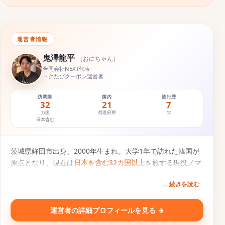
運営者情報
鬼澤龍平
（
おにちゃん
）
合同会社NEXT代表
トクたびクーポン運営者
訪問国
国内
旅行歴
32
21
7
カ国
都道府県
年
日本含む
茨城県鉾田市出身、2000年生まれ。大学1年で訪れた韓国が
原点となり、現在は
日本を含む32カ国以上
を旅する現役ノマ
ドトラベラー。円安・物価高の時代に「1円でもお得な旅
… 続きを読む
を」という想いから、旅行クーポン比較サービス『
トクた
び
』を運営。一次情報にもとづく旅行コンテンツを発信中。
運営者の詳細プロフィールを見る →
SNS・運営メディア