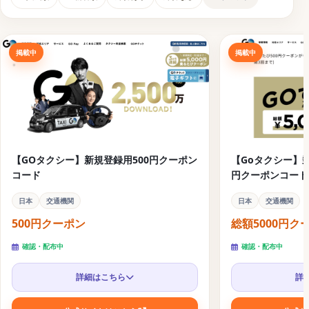
行クーポンコード
航空券予約に使えるお得な旅行クーポンコード
掲載中
掲載中
【GOタクシー】新規登録用500円クーポン
【Goタクシー】乗
コード
円クーポンコード
日本
交通機関
日本
交通機関
500円クーポン
総額5000円ク
確認・配布中
確認・配布中
詳細はこちら
詳