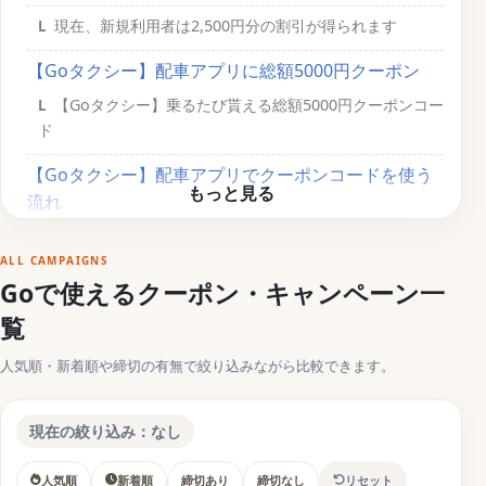
現在、新規利用者は2,500円分の割引が得られます
【Goタクシー】配車アプリに総額5000円クーポン
【Goタクシー】乗るたび貰える総額5000円クーポンコー
ド
【Goタクシー】配車アプリでクーポンコードを使う
流れ
【Goタクシー】配車アプリのクーポンに関する質問
ALL CAMPAIGNS
クーポンコードの有効期限は？
Goで使えるクーポン・キャンペーン一
2回目以降のクーポンは？
覧
【関連】旅行で使えるクーポンコードまとめ
人気順・新着順や締切の有無で絞り込みながら比較できます。
ホテル予約サイトに使えるお得な旅行クーポンコード
現在の絞り込み：なし
アクティビティ予約に使えるお得な旅行クーポンコード
パッケージツアーとホテル予約サイトに使えるお得な旅
人気順
新着順
締切あり
締切なし
リセット