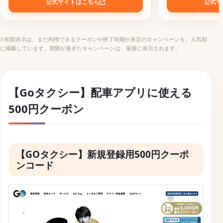
公式サイトはこちら
公式サ
※初期表示は、まだ利用できるクーポンや終了時期が未定のキャンペーンを、人気順
に掲載しています。期限が過ぎたキャンペーンは、最後に表示されます。
【Goタクシー】配車アプリに使える
500円クーポン
【GOタクシー】新規登録用500円クーポ
ンコード